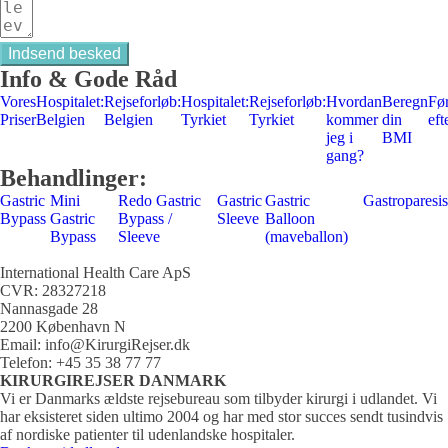
Indsend besked
Info & Gode Råd
Vores
Hospitalet:
Rejseforløb:
Hospitalet:
Rejseforløb:
Hvordan
Beregn
Fø
Priser
Belgien
Belgien
Tyrkiet
Tyrkiet
kommer
din
eft
jeg i
BMI
gang?
Behandlinger:
Gastric
Mini
Redo Gastric
Gastric
Gastric
Gastroparesi
Bypass
Gastric
Bypass /
Sleeve
Balloon
Bypass
Sleeve
(maveballon)
International Health Care ApS
CVR: 28327218
Nannasgade 28
2200 København N
Email: info@KirurgiRejser.dk
Telefon: +45 35 38 77 77
KIRURGIREJSER DANMARK
Vi er Danmarks ældste rejsebureau som tilbyder kirurgi i udlandet. Vi
har eksisteret siden ultimo 2004 og har med stor succes sendt tusindvis
af nordiske patienter til udenlandske hospitaler.