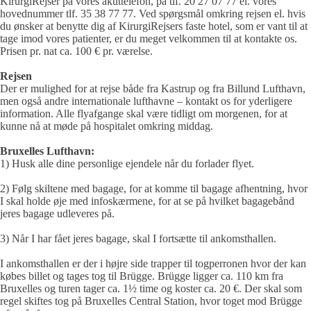
KirurgiRejser på vores akuttelefon, på tlf. 20 27 07 77 el. vores
hovednummer tlf. 35 38 77 77. Ved spørgsmål omkring rejsen el. hvis
du ønsker at benytte dig af KirurgiRejsers faste hotel, som er vant til at
tage imod vores patienter, er du meget velkommen til at kontakte os.
Prisen pr. nat ca. 100 € pr. værelse.
Rejsen
Der er mulighed for at rejse både fra Kastrup og fra Billund Lufthavn,
men også andre internationale lufthavne – kontakt os for yderligere
information. Alle flyafgange skal være tidligt om morgenen, for at
kunne nå at møde på hospitalet omkring middag.
Bruxelles Lufthavn:
1) Husk alle dine personlige ejendele når du forlader flyet.
2) Følg skiltene med bagage, for at komme til bagage afhentning, hvor
I skal holde øje med infoskærmene, for at se på hvilket bagagebånd
jeres bagage udleveres på.
3) Når I har fået jeres bagage, skal I fortsætte til ankomsthallen.
I ankomsthallen er der i højre side trapper til togperronen hvor der kan
købes billet og tages tog til Brügge. Brügge ligger ca. 110 km fra
Bruxelles og turen tager ca. 1½ time og koster ca. 20 €. Der skal som
regel skiftes tog på Bruxelles Central Station, hvor toget mod Brügge