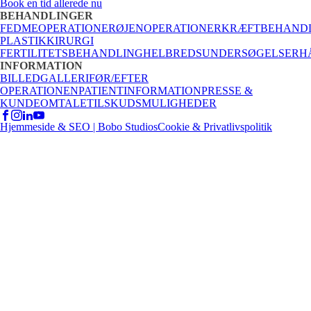
Book en tid allerede nu
BEHANDLINGER
FEDMEOPERATIONER
ØJENOPERATIONER
KRÆFTBEHAND
PLASTIKKIRURGI
FERTILITETSBEHANDLING
HELBREDSUNDERSØGELSER
H
INFORMATION
BILLEDGALLERI
FØR/EFTER
OPERATIONEN
PATIENTINFORMATION
PRESSE &
KUNDEOMTALE
TILSKUDSMULIGHEDER
Hjemmeside & SEO | Bobo Studios
Cookie & Privatlivspolitik