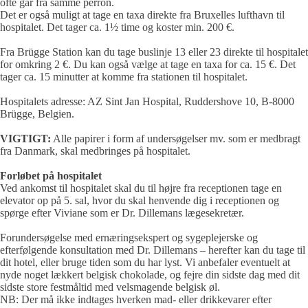
ofte går fra samme perron.
Det er også muligt at tage en taxa direkte fra Bruxelles lufthavn til
hospitalet. Det tager ca. 1½ time og koster min. 200 €.
Fra Brügge Station kan du tage buslinje 13 eller 23 direkte til hospitalet
for omkring 2 €. Du kan også vælge at tage en taxa for ca. 15 €. Det
tager ca. 15 minutter at komme fra stationen til hospitalet.
Hospitalets adresse: AZ Sint Jan Hospital, Ruddershove 10, B-8000
Brügge, Belgien.
VIGTIGT:
Alle papirer i form af undersøgelser mv. som er medbragt
fra Danmark, skal medbringes på hospitalet.
Forløbet på hospitalet
Ved ankomst til hospitalet skal du til højre fra receptionen tage en
elevator op på 5. sal, hvor du skal henvende dig i receptionen og
spørge efter Viviane som er Dr. Dillemans lægesekretær.
Forundersøgelse med ernæringsekspert og sygeplejerske og
efterfølgende konsultation med Dr. Dillemans – herefter kan du tage til
dit hotel, eller bruge tiden som du har lyst. Vi anbefaler eventuelt at
nyde noget lækkert belgisk chokolade, og fejre din sidste dag med dit
sidste store festmåltid med velsmagende belgisk øl.
NB: Der må ikke indtages hverken mad- eller drikkevarer efter