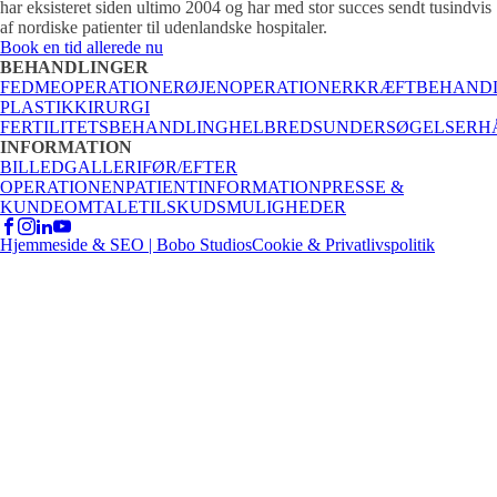
har eksisteret siden ultimo 2004 og har med stor succes sendt tusindvis
af nordiske patienter til udenlandske hospitaler.
Book en tid allerede nu
BEHANDLINGER
FEDMEOPERATIONER
ØJENOPERATIONER
KRÆFTBEHAND
PLASTIKKIRURGI
FERTILITETSBEHANDLING
HELBREDSUNDERSØGELSER
H
INFORMATION
BILLEDGALLERI
FØR/EFTER
OPERATIONEN
PATIENTINFORMATION
PRESSE &
KUNDEOMTALE
TILSKUDSMULIGHEDER
Hjemmeside & SEO | Bobo Studios
Cookie & Privatlivspolitik