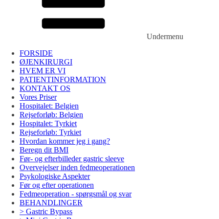
Undermenu
FORSIDE
ØJENKIRURGI
HVEM ER VI
PATIENTINFORMATION
KONTAKT OS
Vores Priser
Hospitalet: Belgien
Rejseforløb: Belgien
Hospitalet: Tyrkiet
Rejseforløb: Tyrkiet
Hvordan kommer jeg i gang?
Beregn dit BMI
Før- og efterbilleder gastric sleeve
Overvejelser inden fedmeoperationen
Psykologiske Aspekter
Før og efter operationen
Fedmeoperation - spørgsmål og svar
BEHANDLINGER
> Gastric Bypass