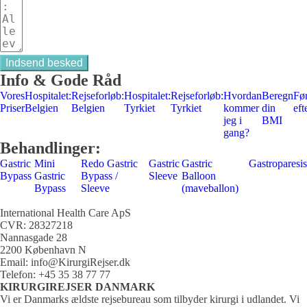
Indsend besked
Info & Gode Råd
Vores
Hospitalet:
Rejseforløb:
Hospitalet:
Rejseforløb:
Hvordan
Beregn
Fø
Priser
Belgien
Belgien
Tyrkiet
Tyrkiet
kommer
din
eft
jeg i
BMI
gang?
Behandlinger:
Gastric
Mini
Redo Gastric
Gastric
Gastric
Gastroparesi
Bypass
Gastric
Bypass /
Sleeve
Balloon
Bypass
Sleeve
(maveballon)
International Health Care ApS
CVR: 28327218
Nannasgade 28
2200 København N
Email: info@KirurgiRejser.dk
Telefon: +45 35 38 77 77
KIRURGIREJSER DANMARK
Vi er Danmarks ældste rejsebureau som tilbyder kirurgi i udlandet. Vi