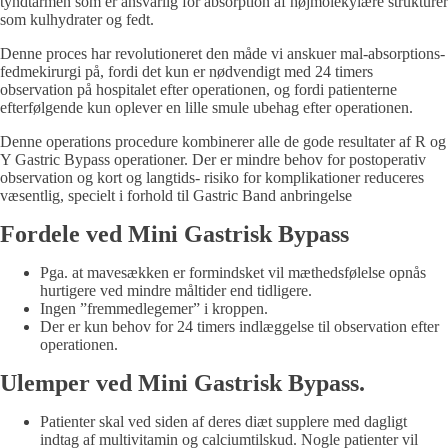
tyndtarmen som er ansvarlig for absorption af højmolekylære strukturer
som kulhydrater og fedt.
Denne proces har revolutioneret den måde vi anskuer mal-absorptions-
fedmekirurgi på, fordi det kun er nødvendigt med 24 timers
observation på hospitalet efter operationen, og fordi patienterne
efterfølgende kun oplever en lille smule ubehag efter operationen.
Denne operations procedure kombinerer alle de gode resultater af R og
Y Gastric Bypass operationer. Der er mindre behov for postoperativ
observation og kort og langtids- risiko for komplikationer reduceres
væsentlig, specielt i forhold til Gastric Band anbringelse
Fordele ved Mini Gastrisk Bypass
Pga. at mavesækken er formindsket vil mæthedsfølelse opnås
hurtigere ved mindre måltider end tidligere.
Ingen ”fremmedlegemer” i kroppen.
Der er kun behov for 24 timers indlæggelse til observation efter
operationen.
Ulemper ved Mini Gastrisk Bypass.
Patienter skal ved siden af deres diæt supplere med dagligt
indtag af multivitamin og calciumtilskud. Nogle patienter vil