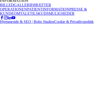
INFORMATION
BILLEDGALLERI
FØR/EFTER
OPERATIONEN
PATIENTINFORMATION
PRESSE &
KUNDEOMTALE
TILSKUDSMULIGHEDER
Hjemmeside & SEO | Bobo Studios
Cookie & Privatlivspolitik