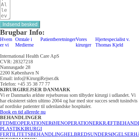
Indsend besked
Brugbar Info:
Hvem
Omtale i
Patientberetninger
Vores
Hjertespecialist v.
er vi
Medierne
kirurger
Thomas Kjeld
International Health Care ApS
CVR: 28327218
Nannasgade 28
2200 København N
Email: info@KirurgiRejser.dk
Telefon: +45 35 38 77 77
KIRURGIREJSER DANMARK
Vi er Danmarks ældste rejsebureau som tilbyder kirurgi i udlandet. Vi
har eksisteret siden ultimo 2004 og har med stor succes sendt tusindvis
af nordiske patienter til udenlandske hospitaler.
Book en tid allerede nu
BEHANDLINGER
FEDMEOPERATIONER
ØJENOPERATIONER
KRÆFTBEHAND
PLASTIKKIRURGI
FERTILITETSBEHANDLING
HELBREDSUNDERSØGELSER
H