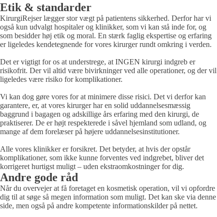
Etik & standarder
KirurgiRejser lægger stor vægt på patientens sikkerhed. Derfor har vi
også kun udvalgt hospitaler og klinikker, som vi kan stå inde for, og
som besidder høj etik og moral. En stærk faglig ekspertise og erfaring
er ligeledes kendetegnende for vores kirurger rundt omkring i verden.
Det er vigtigt for os at understrege, at INGEN kirurgi indgreb er
risikofrit. Der vil altid være bivirkninger ved alle operationer, og der vil
ligeledes være risiko for komplikationer.
Vi kan dog gøre vores for at minimere disse risici. Det vi derfor kan
garantere, er, at vores kirurger har en solid uddannelsesmæssig
baggrund i bagagen og adskillige års erfaring med den kirurgi, de
praktiserer. De er højt respekterede i såvel hjemland som udland, og
mange af dem forelæser på højere uddannelsesinstitutioner.
Alle vores klinikker er forsikret. Det betyder, at hvis der opstår
komplikationer, som ikke kunne forventes ved indgrebet, bliver det
korrigeret hurtigst muligt – uden ekstraomkostninger for dig.
Andre gode råd
Når du overvejer at få foretaget en kosmetisk operation, vil vi opfordre
dig til at søge så megen information som muligt. Det kan ske via denne
side, men også på andre kompetente informationskilder på nettet.