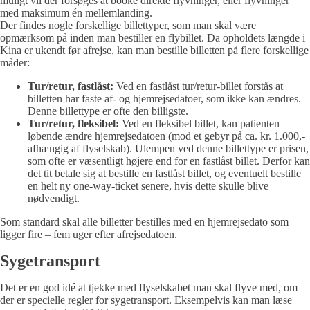
muligt vil der forsøges at booke direkte flyvninger, eller flyvninger
med maksimum én mellemlanding.
Der findes nogle forskellige billettyper, som man skal være
opmærksom på inden man bestiller en flybillet. Da opholdets længde i
Kina er ukendt før afrejse, kan man bestille billetten på flere forskellige
måder:
Tur/retur, fastlåst:
Ved en fastlåst tur/retur-billet forstås at
billetten har faste af- og hjemrejsedatoer, som ikke kan ændres.
Denne billettype er ofte den billigste.
Tur/retur, fleksibel:
Ved en fleksibel billet, kan patienten
løbende ændre hjemrejsedatoen (mod et gebyr på ca. kr. 1.000,-
afhængig af flyselskab). Ulempen ved denne billettype er prisen,
som ofte er væsentligt højere end for en fastlåst billet. Derfor kan
det tit betale sig at bestille en fastlåst billet, og eventuelt bestille
en helt ny one-way-ticket senere, hvis dette skulle blive
nødvendigt.
Som standard skal alle billetter bestilles med en hjemrejsedato som
ligger fire – fem uger efter afrejsedatoen.
Sygetransport
Det er en god idé at tjekke med flyselskabet man skal flyve med, om
der er specielle regler for sygetransport. Eksempelvis kan man læse