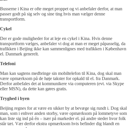
Busserne i Kina er ofte meget proppet og vi anbefaler derfor, at man
passer godt på sig selv og sine ting hvis man vælger denne
transportform.
Cykel
Der er gode muligheder for at leje en cykel i Kina. Hvis denne
transportform vælges, anbefaler vi dog at man er meget påpasselig, da
trafikken i Beijing ikke kan sammenlignes med trafikken i København
el. Danmark generelt.
Telefoni
Man kan sagtens medbringe sin mobiltelefon til Kina, dog skal man
være opmærksom på de høje takster for opkald til el. fra Danmark.
Derfor anbefales det at kommunikere via computeren (evt. via Skype
eller MSN), da dette kan gøres gratis.
Tryghed i byen
Beijing regnes for at være en sikker by at bevæge sig rundt i. Dog skal
man, som i enhver anden storby, være opmærksom på lommetyve som
kan liste sig ind på én – især på markeder el. på andre steder hvor folk
står tæt. Vær derfor ekstra opmærksom hvis befinder dig blandt en