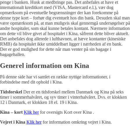
penge i banken. Husk at medbringe pas. Det anbefales at have et
internationalt kreditkort med (VISA, Mastercard e.l.), vær dog
opmærksom på eventuelle begrænsninger der kan forekomme på
denne type kort – forhør dig eventuelt hos din bank. Desuden skal man
være opmærksom på, at man muligvis skal gennemgå undersøgelser på
andre hospitaler, som skal kunne betales kontant. Nærmere information
om dette vil blive givet af hospitalet i Kina, såfremt dette bliver aktuelt.
Det anbefales dog allerede i lufthavnen, at hæve kontanter (kinesiske
RMB) da hospitalet ikke umiddelbart ligger i nærheden af en bank.
Der er god mulighed for dette når man venter på sin bagage i
bagagehallen.
Generel information om Kina
På denne side har vi samlet en række nyttige informationer, i
forbindelse med dit ophold i Kina.
Tidsforskel
Der er en tidsforskel mellem Danmark og Kina på seks
timer i sommerhalvåret, og syv timer i vinterhalvåret. Dvs. er klokken
12 i Danmark, er klokken 18 el. 19 i Kina.
Kina – kort
Klik her
for oversigts Kort over Kina .
Vejret i Kina
Klik her
for information omkring vejret i Kina.