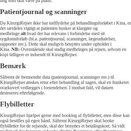
ting som skal være på plads.
Patientjournal og scanninger
Da KirurgiRejser ikke har indflydelse på behandlingsforløbet i Kina, er
det særdeles vigtigt at patienten husker at klargøre og
medbringe
alt
hvad der har relevans i forbindelse med sit
sygdomsforløb (bl.a. patientjournal, scanninger, lægeudtalelser,
rapporter mv.). Dette skal muligvis benyttes under opholdet i
Kina.
NB:
Ovenstående skal stadig medbringes på rejsen, selvom en
kopi tidligere er indsendt til KirurgiRejser.
Bemærk
Såfremt de fremsendte data (patientjournal, scanninger mv.) til
KirurgiRejser ønskes retur efter behandling af sagen, skal en frankeret
svarkuvert vedlægges i forsendelsen. I modsat fald, vil dataen
destrueres efterfølgende.
Flybilletter
KirurgiRejser hjælper gerne med booking af flybilletter, men disse kan
også bestilles på egen hånd. Såfremt KirurgiRejser skal booke
flybilletter for de rejsende, skal der benyttes et betalingskort. Så vidt