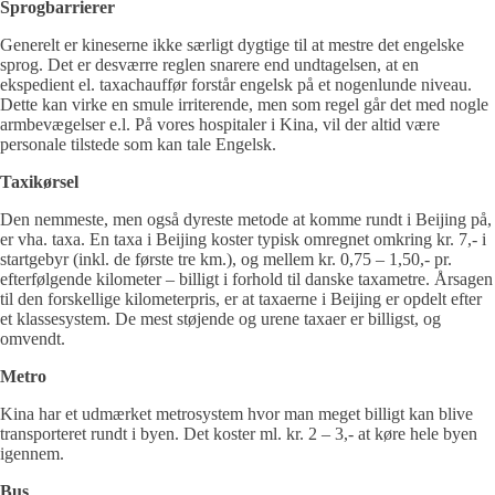
Sprogbarrierer
Generelt er kineserne ikke særligt dygtige til at mestre det engelske
sprog. Det er desværre reglen snarere end undtagelsen, at en
ekspedient el. taxachauffør forstår engelsk på et nogenlunde niveau.
Dette kan virke en smule irriterende, men som regel går det med nogle
armbevægelser e.l. På vores hospitaler i Kina, vil der altid være
personale tilstede som kan tale Engelsk.
Taxikørsel
Den nemmeste, men også dyreste metode at komme rundt i Beijing på,
er vha. taxa. En taxa i Beijing koster typisk omregnet omkring kr. 7,- i
startgebyr (inkl. de første tre km.), og mellem kr. 0,75 – 1,50,- pr.
efterfølgende kilometer – billigt i forhold til danske taxametre. Årsagen
til den forskellige kilometerpris, er at taxaerne i Beijing er opdelt efter
et klassesystem. De mest støjende og urene taxaer er billigst, og
omvendt.
Metro
Kina har et udmærket metrosystem hvor man meget billigt kan blive
transporteret rundt i byen. Det koster ml. kr. 2 – 3,- at køre hele byen
igennem.
Bus