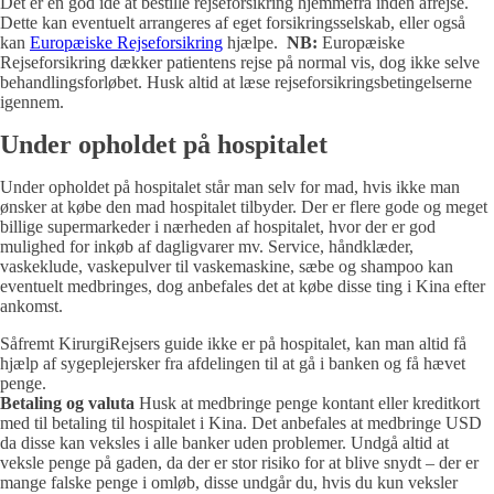
Det er en god idé at bestille rejseforsikring hjemmefra inden afrejse.
Dette kan eventuelt arrangeres af eget forsikringsselskab, eller også
kan
Europæiske Rejseforsikring
hjælpe.
NB:
Europæiske
Rejseforsikring dækker patientens rejse på normal vis, dog ikke selve
behandlingsforløbet. Husk altid at læse rejseforsikringsbetingelserne
igennem.
Under opholdet på hospitalet
Under opholdet på hospitalet står man selv for mad, hvis ikke man
ønsker at købe den mad hospitalet tilbyder. Der er flere gode og meget
billige supermarkeder i nærheden af hospitalet, hvor der er god
mulighed for inkøb af dagligvarer mv. Service, håndklæder,
vaskeklude, vaskepulver til vaskemaskine, sæbe og shampoo kan
eventuelt medbringes, dog anbefales det at købe disse ting i Kina efter
ankomst.
Såfremt KirurgiRejsers guide ikke er på hospitalet, kan man altid få
hjælp af sygeplejersker fra afdelingen til at gå i banken og få hævet
penge.
Betaling og valuta
Husk at medbringe penge kontant eller kreditkort
med til betaling til hospitalet i Kina. Det anbefales at medbringe USD
da disse kan veksles i alle banker uden problemer. Undgå altid at
veksle penge på gaden, da der er stor risiko for at blive snydt – der er
mange falske penge i omløb, disse undgår du, hvis du kun veksler