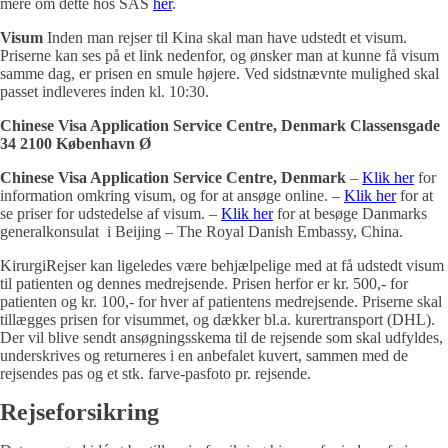
mere om dette hos SAS
her
.
Visum
Inden man rejser til Kina skal man have udstedt et visum.
Priserne kan ses på et link nedenfor, og ønsker man at kunne få visum
samme dag, er prisen en smule højere. Ved sidstnævnte mulighed skal
passet indleveres inden kl. 10:30.
Chinese Visa Application Service Centre, Denmark Classensgade
34 2100 København Ø
Chinese Visa Application Service Centre, Denmark
–
Klik her
for
information omkring visum, og for at ansøge online. –
Klik her
for at
se priser for udstedelse af visum. –
Klik her
for at besøge Danmarks
generalkonsulat i Beijing – The Royal Danish Embassy, China.
KirurgiRejser kan ligeledes være behjælpelige med at få udstedt visum
til patienten og dennes medrejsende. Prisen herfor er kr. 500,- for
patienten og kr. 100,- for hver af patientens medrejsende. Priserne skal
tillægges prisen for visummet, og dækker bl.a. kurertransport (DHL).
Der vil blive sendt ansøgningsskema til de rejsende som skal udfyldes,
underskrives og returneres i en anbefalet kuvert, sammen med de
rejsendes pas og et stk. farve-pasfoto pr. rejsende.
Rejseforsikring