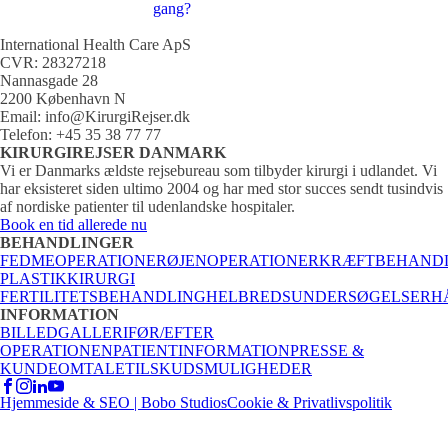
gang?
International Health Care ApS
CVR: 28327218
Nannasgade 28
2200 København N
Email: info@KirurgiRejser.dk
Telefon: +45 35 38 77 77
KIRURGIREJSER DANMARK
Vi er Danmarks ældste rejsebureau som tilbyder kirurgi i udlandet. Vi
har eksisteret siden ultimo 2004 og har med stor succes sendt tusindvis
af nordiske patienter til udenlandske hospitaler.
Book en tid allerede nu
BEHANDLINGER
FEDMEOPERATIONER
ØJENOPERATIONER
KRÆFTBEHAND
PLASTIKKIRURGI
FERTILITETSBEHANDLING
HELBREDSUNDERSØGELSER
H
INFORMATION
BILLEDGALLERI
FØR/EFTER
OPERATIONEN
PATIENTINFORMATION
PRESSE &
KUNDEOMTALE
TILSKUDSMULIGHEDER
Hjemmeside & SEO | Bobo Studios
Cookie & Privatlivspolitik